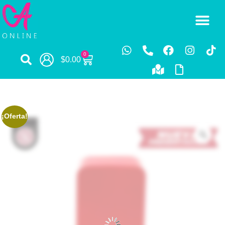
0
$
0.00
¡Oferta!