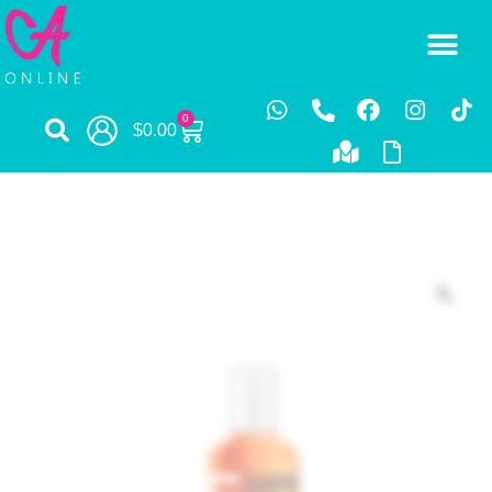
0
$
0.00