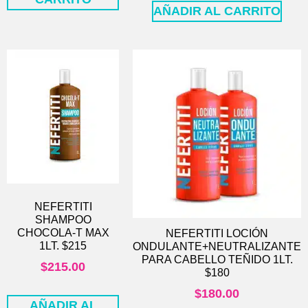
AÑADIR AL CARRITO
NEFERTITI
SHAMPOO
CHOCOLA-T MAX
NEFERTITI LOCIÓN
1LT. $215
ONDULANTE+NEUTRALIZANTE
PARA CABELLO TEÑIDO 1LT.
$
215.00
$180
$
180.00
AÑADIR AL