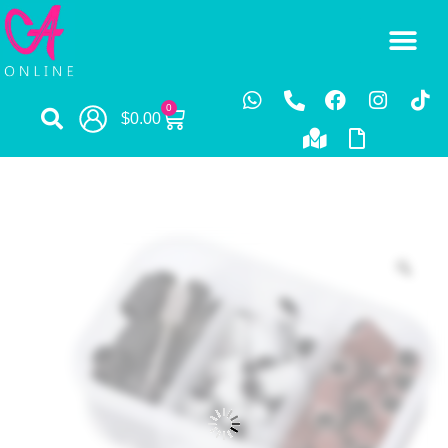
0
$
0.00