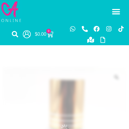
0
$
0.00